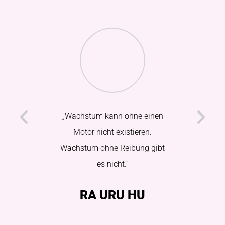
„Wachstum kann ohne einen
"Kann 
Motor nicht existieren.
verlasse
Wachstum ohne Reibung gibt
auch w
es nicht.“
DE
RA URU HU