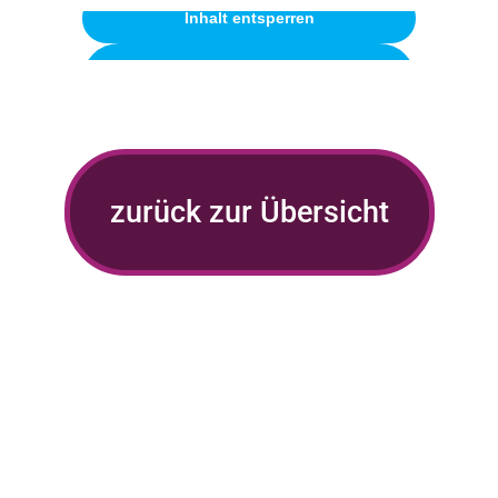
Inhalt entsperren
Erforderlichen Service akzeptieren
und Inhalte entsperren
zurück zur Übersicht
HD lernen
Human Design
Wandering the Wheel
Design Shot
Sexual Healing
Paar Analyse