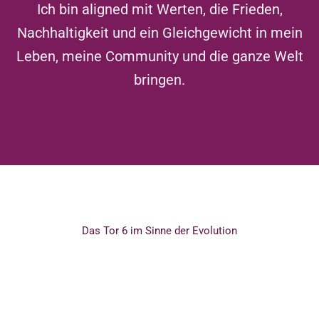
Ich bin aligned mit Werten, die Frieden,
Nachhaltigkeit und ein Gleichgewicht in mein
Leben, meine Community und die ganze Welt
bringen.
Das Tor 6 im Sinne der Evolution
Sie sehen gerade einen Platzhalterinhalt von
Vimeo
. Um auf den eigentlichen Inhalt
zuzugreifen, klicken Sie auf die Schaltfläche
unten. Bitte beachten Sie, dass dabei Daten an
Drittanbieter weitergegeben werden.
Mehr Informationen