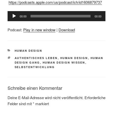
https://podcasts.apple.com/us/podcast/ich/id1606879737
Audio-
00:00
00:00
Player
Podcast:
Play in new window
|
Download
KATEGORIEN
HUMAN DESIGN
SCHLAGWÖRTER
AUTHENTISCHES LEBEN
,
HUMAN DESIGN
,
HUMAN
DESIGN GANG
,
HUMAN DESIGN WISSEN
,
SELBSTENTWICKLUNG
Schreibe einen Kommentar
Deine E-Mail-Adresse wird nicht veröffentlicht.
Erforderliche
Felder sind mit
*
markiert