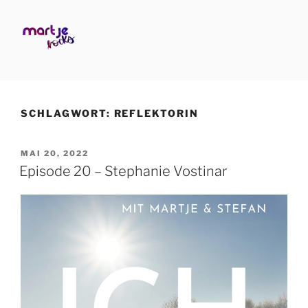
Zum
Inhalt
springen
MARTJE ROCKS
Business Human Design
SCHLAGWORT:
REFLEKTORIN
VERÖFFENTLICHT
MAI 20, 2022
AM
Episode 20 – Stephanie Vostinar