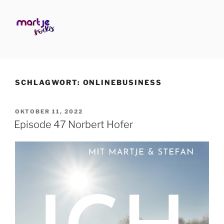
Zum
Inhalt
springen
MARTJE ROCKS
Business Human Design
SCHLAGWORT:
ONLINEBUSINESS
VERÖFFENTLICHT
OKTOBER 11, 2022
AM
Episode 47 Norbert Hofer